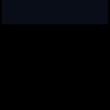
Facebook
Twitter
YouTube
LinkedIn