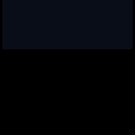
Facebook
Twitter
YouTube
LinkedIn