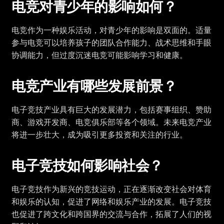
电竞对青少年的影响如何？
电竞作为一种娱乐活动，对青少年的影响是双面的。适量
参与电竞可以培养孩子的团队合作能力、战术思维和手眼
协调能力，但过度沉迷电竞可能影响学习和健康。
电竞产业有哪些发展前景？
电子竞技产业具有巨大的发展潜力，包括赛事组织、赞助
商、游戏开发商、电竞俱乐部等各个领域。未来电竞产业
将进一步壮大，成为吸引更多投资和关注的行业。
电子竞技如何影响社会？
电子竞技作为新兴的竞技运动，正在逐渐改变社会对体育
和娱乐的认知，促进了网络和娱乐产业的发展。电子竞技
也促进了跨文化和跨国界的交流与合作，拓展了人们的视