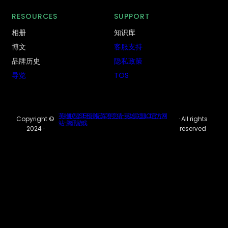
RESOURCES
SUPPORT
相册
知识库
博文
客服支持
品牌历史
隐私政策
导览
TOS
英雄联盟S15预测冠军赛竞猜-英雄联盟LOL官方网
Copyright ©
· All rights
站-腾讯游戏
2024 ·
reserved