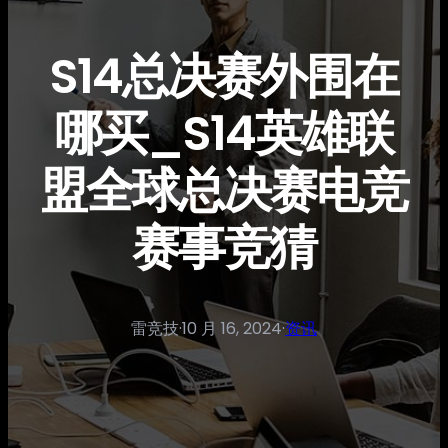
S14总决赛外围在
哪买_S14英雄联
盟全球总决赛电竞
赛事竞猜
雷竞技
·
10 月 16, 2024
·
资讯