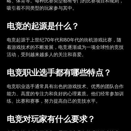
略、体育等。每种比赛类型都有专门的比赛项目和规则，
吸引着不同类型的玩家参与其中。
电竞的起源是什么？
电竞起源于上世纪70年代和80年代的街机游戏比赛，随
着游戏技术的不断发展，电竞逐渐成为一项全球性的竞技
活动，受到越来越多人的关注和喜爱。
电竞职业选手都有哪些特点？
电竞职业选手通常具有出色的游戏技术、优秀的团队合作
能力、高度的专注力和良好的心理素质。他们经常参加训
练、比赛和赛事，努力提高自己的竞技水平。
电竞对玩家有什么要求？