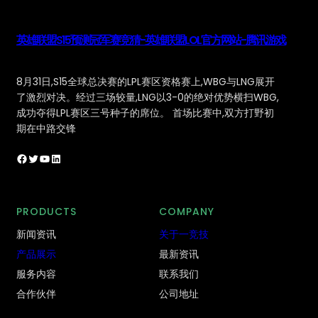
英雄联盟S15预测冠军赛竞猜-英雄联盟LOL官方网站-腾讯游戏
8月31日,S15全球总决赛的LPL赛区资格赛上,WBG与LNG展开
了激烈对决。经过三场较量,LNG以3-0的绝对优势横扫WBG,
成功夺得LPL赛区三号种子的席位。 首场比赛中,双方打野初
期在中路交锋
Facebook
Twitter
YouTube
LinkedIn
PRODUCTS
COMPANY
新闻资讯
关于一竞技
产品展示
最新资讯
服务内容
联系我们
合作伙伴
公司地址