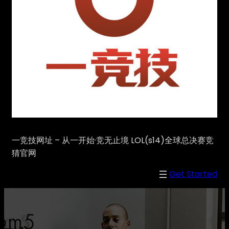
一竞技网址 – 从一开始·竞无止境 LOL(s14)全球总决赛竞
猜官网
Get Started