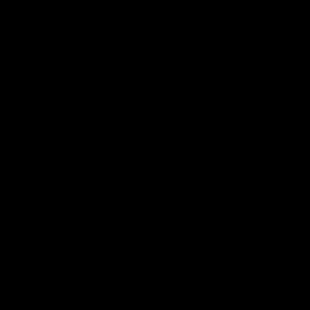
雷竞技
·
6 月 20, 2024
·
资讯