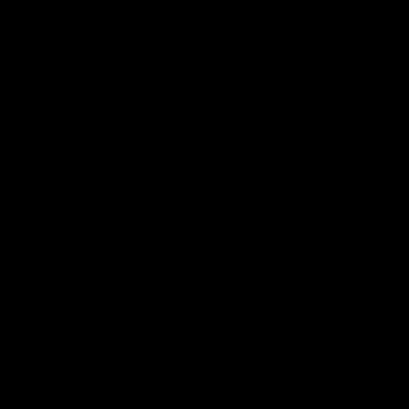
Facebook
Twitter
YouTube
LinkedIn