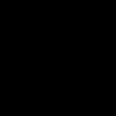
Facebook
Twitter
YouTube
LinkedIn