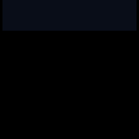
Facebook
Twitter
YouTube
LinkedIn