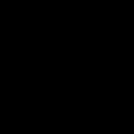
雷竞技资金安全保障措