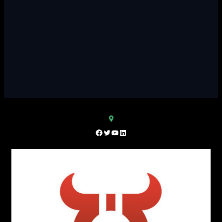
Facebook
Twitter
YouTube
LinkedIn