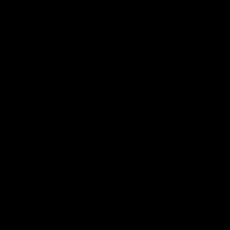
欢迎来到电竞游戏
网站！
我们是一家专注于电竞游戏下注服务的网站，致力于为用