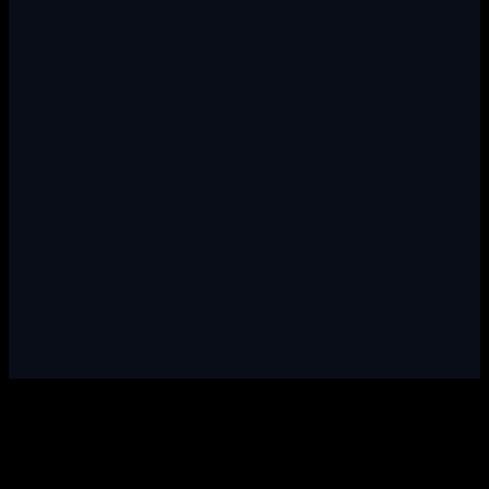
Facebook
Twitter
YouTube
LinkedIn