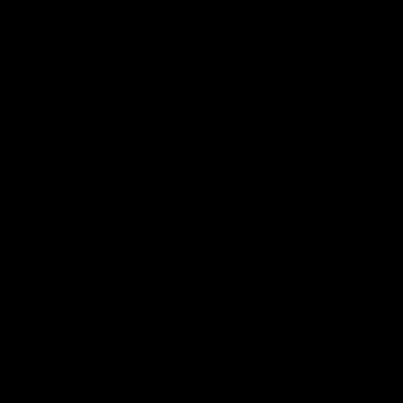
官网
雷竞技
·
8 月 21, 2024
·
新闻