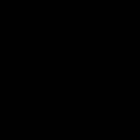
雄联盟全球总决赛
电竞赛事竞猜
雷竞技
·
9 月 19, 2024
·
资讯